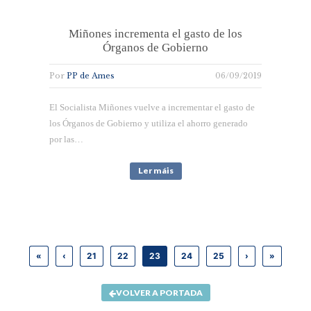
Miñones incrementa el gasto de los
Órganos de Gobierno
Por
PP de Ames
06/09/2019
El Socialista Miñones vuelve a incrementar el gasto de
los Órganos de Gobierno y utiliza el ahorro generado
por las…
Ler máis
«
‹
21
22
23
24
25
›
»
VOLVER A PORTADA