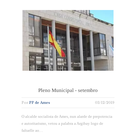
Pleno Municipal - setembro
Por
PP de Ames
03/12/2019
O alcalde socialista de Ames, nun alarde de prepotencia
e autoritarismo, vetou a palabra a Argibay logo de
faltarlle ao…