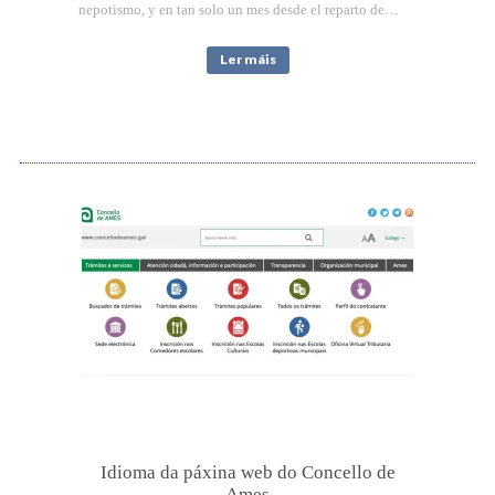
nepotismo, y en tan solo un mes desde el reparto de…
Ler máis
Idioma da páxina web do Concello de
Ames