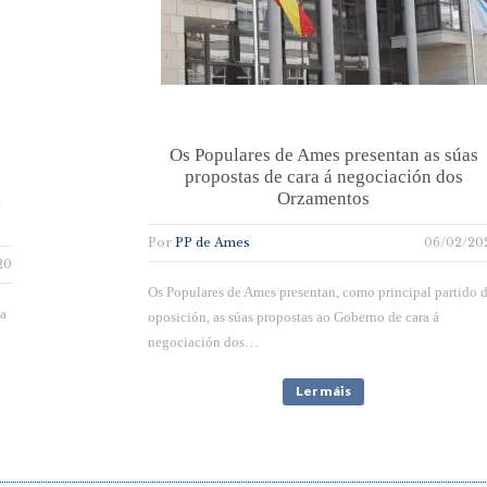
Os Populares de Ames presentan as súas
propostas de cara á negociación dos
a
Orzamentos
Por
PP de Ames
06/02/20
20
Os Populares de Ames presentan, como principal partido 
ia
oposición, as súas propostas ao Goberno de cara á
negociación dos…
Ler máis