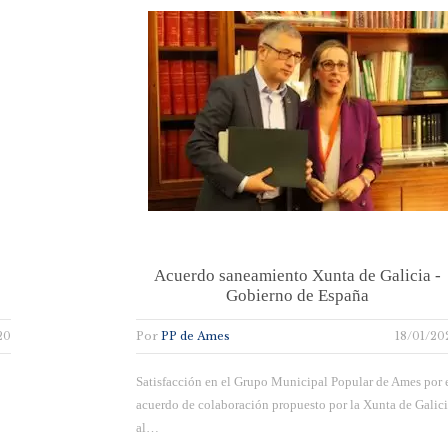
Acuerdo saneamiento Xunta de Galicia -
Gobierno de España
20
Por
PP de Ames
18/01/20
Satisfacción en el Grupo Municipal Popular de Ames por 
acuerdo de colaboración propuesto por la Xunta de Galic
al…