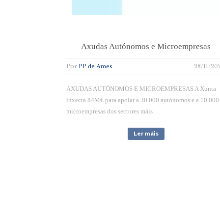
Axudas Autónomos e Microempresas
Por
PP de Ames
28/11/20
AXUDAS AUTÓNOMOS E MICROEMPRESAS A Xunta
inxecta 84M€ para apoiar a 30.000 autónomos e a 10.000
microempresas dos sectores máis…
Ler máis