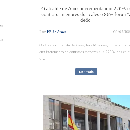
O alcalde de Ames incrementa nun 220% o
contratos menores dos cales o 86% foron "
dedo"
20
Por
PP de Ames
09/02/20
cia
O alcalde socialista de Ames, José Miñones, comeza o 20
cun incremento de contratos menores nun 220%, dos cale
o…
Ler máis