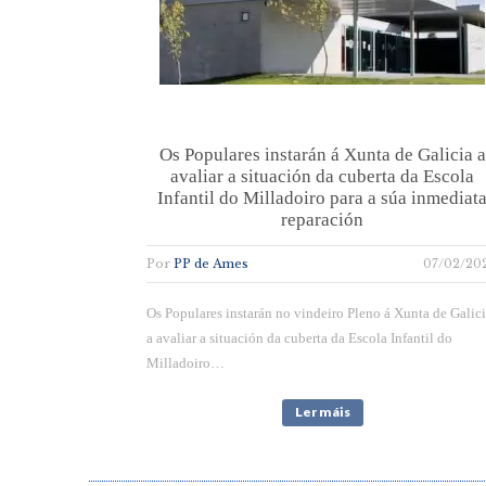
Os Populares instarán á Xunta de Galicia a
avaliar a situación da cuberta da Escola
Infantil do Milladoiro para a súa inmediat
reparación
Por
PP de Ames
07/02/20
Os Populares instarán no vindeiro Pleno á Xunta de Galic
a avaliar a situación da cuberta da Escola Infantil do
Milladoiro…
Ler máis