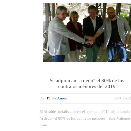
Se adjudican "a dedo" el 80% de los
contratos menores del 2019
Por
PP de Ames
28/01/20
El Alcalde socialista cierra el ejercicio 2019 adjudicando
“a dedo” el 80% de los contratos menores José Miñones
firma…