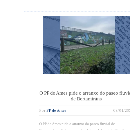
O PP de Ames pide o arranxo do paseo fluvi
de Bertamiráns
Por
PP de Ames
08/04/20
O PP de Ames pide o arranxo do paseo fluvial de