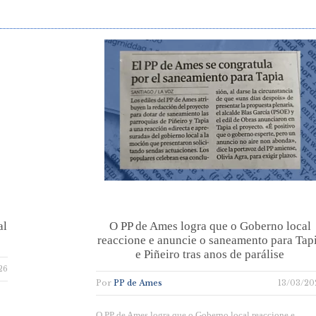
al
O PP de Ames logra que o Goberno local
reaccione e anuncie o saneamento para Tap
e Piñeiro tras anos de parálise
26
Por
PP de Ames
13/03/20
O PP de Ames logra que o Goberno local reaccione e