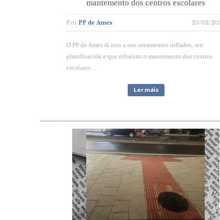
mantemento dos centros escolares
Por
PP de Ames
25/02/20
O PP de Ames di non a uns orzamentos inflados, sen
planificación e que rebaixan o mantemento dos centros
escolares…
Ler máis