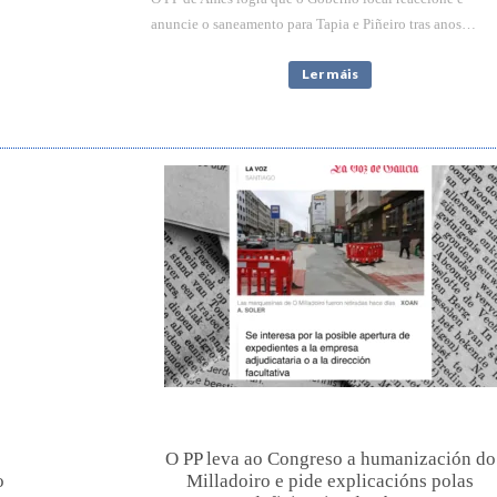
anuncie o saneamento para Tapia e Piñeiro tras anos…
Ler máis
O PP leva ao Congreso a humanización do
o
Milladoiro e pide explicacións polas