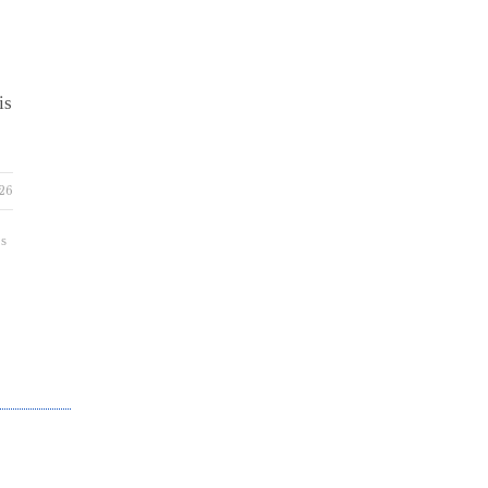
is
26
os