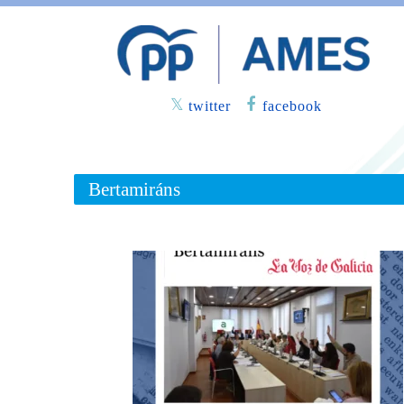
twitter
facebook
Bertamiráns