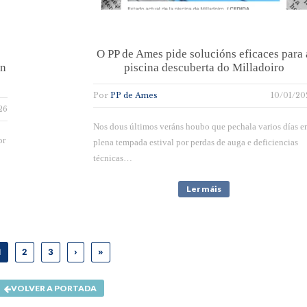
O PP de Ames pide solucións eficaces para 
on
piscina descuberta do Milladoiro
Por
PP de Ames
10/01/20
26
Nos dous últimos veráns houbo que pechala varios días e
or
plena tempada estival por perdas de auga e deficiencias
técnicas…
Ler máis
1
2
3
›
»
VOLVER A PORTADA