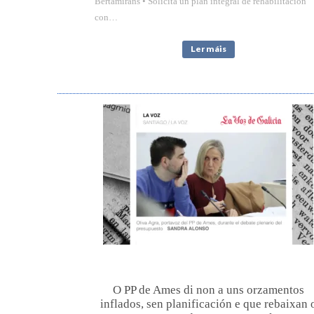
Bertamiráns • Solicita un plan integral de rehabilitación
con…
Ler máis
O PP de Ames di non a uns orzamentos
inflados, sen planificación e que rebaixan 