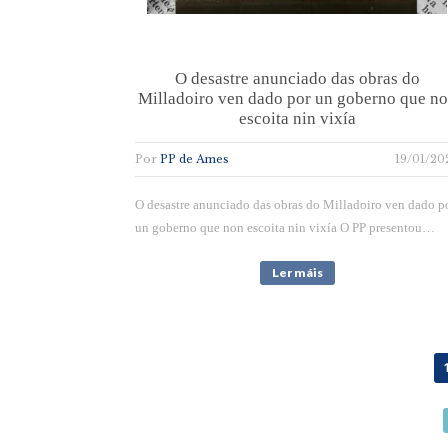
O desastre anunciado das obras do
Milladoiro ven dado por un goberno que n
escoita nin vixía
Por
PP de Ames
19/01/20
O desastre anunciado das obras do Milladoiro ven dado p
un goberno que non escoita nin vixía O PP presentou…
Ler máis