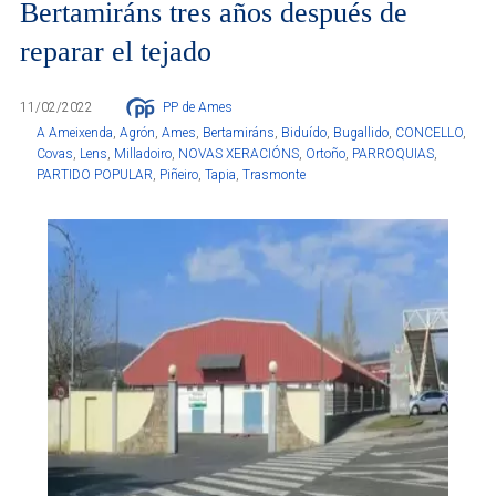
Bertamiráns tres años después de
reparar el tejado
11/02/2022
PP de Ames
A Ameixenda
,
Agrón
,
Ames
,
Bertamiráns
,
Biduído
,
Bugallido
,
CONCELLO
,
Covas
,
Lens
,
Milladoiro
,
NOVAS XERACIÓNS
,
Ortoño
,
PARROQUIAS
,
PARTIDO POPULAR
,
Piñeiro
,
Tapia
,
Trasmonte