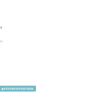
ia
26
VOLVER A PORTADA