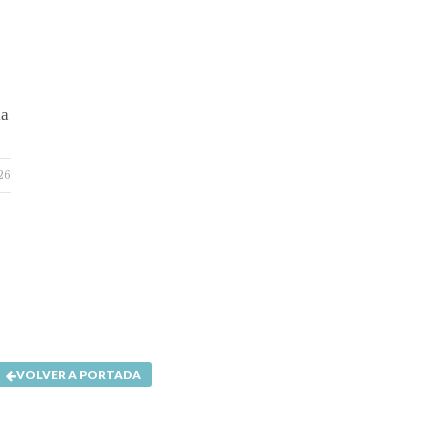
ia
26
VOLVER A PORTADA