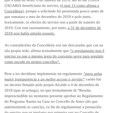
que
a data de hoxe, 8 de xaneiro de 2019, tan só hai UNHA
USUARIA
beneficiaria do servizo,
(e non 13 como afirma a
Concelleira)
, porque a solicitude foi presentada pouco antes de
que rematara o mes de decembro do 2018 e polo tanto,
loxicamente, os efectos do servizo son a partir de xaneiro do
2019. Con este razonamento, por tanto,
a 31 de decembro de
2018 non había ningún usuario.
As contradicións da Concelleira son tan descaradas que cae na
súa propia rede, afirma textualmente que
“o regulamento non é
preciso xa que o mesmo texto do convenio serve para regulalo
como sucede en moitos concellos”.
Pese a iso decidiuse implementar un regulamento
“para unha
maior transparencia e un mellor acceso o servizo”
cando hai
un
decreto firmado polo propio Alcalde
o 4 de decembro de
2018 (que se achega), no que
textualmente di “Resulta
imprescindible no momento presente aprobar un Regulamento
do Programa Xantar na Casa no Concello de Ames (do que
anteriormente se carecía), co fin de regulamentar a prestación
do servizo que se implanta por primeira vez no Concello de