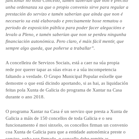
funcionar no noso Concello, tamén saberían que non é preciso
unha ordenanza xa que o propio convenio sirve para regular a
prestación do servizo e tamén saberían que aínda que non é
necesario xa está elaborado e precisamente hoxe rematou o
periodo de exposición pública para poder facer alegacións e
levalo a Pleno, e tamén saberían que non se perdeu ningunha
financiación autonómica. Pero claro, é máis fácil mentir, que
sempre algo queda, que poñerse a traballar”.
A concelleira de Servizos Sociais
,
está a caer na súa propia
rede por querer tapar as súas eivas e a súa incompetencia
faltando a verdade. O Grupo Municipal Popular esíxelle que
demostre o que está dicindo aportando, si as hai, as liquidación
feitas pola Xunta de Galicia do programa de Xantar na Casa
durante o ano 2018.
O programa Xantar na Casa é un servizo que presta a Xunta de
Galicia a máis de 150 concellos de toda Galicia e o seu
funcionamento é moi sinxelo, os concellos firman un convenio
coa Xunta de Galicia para que a entidade autonómica preste o
servizo, unha vez firmado, o concello debe remitir as