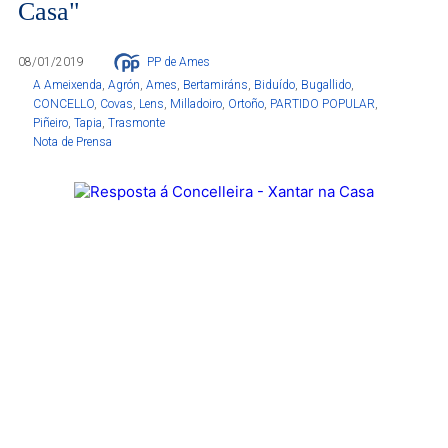
Casa"
08/01/2019
PP de Ames
A Ameixenda
,
Agrón
,
Ames
,
Bertamiráns
,
Biduído
,
Bugallido
,
CONCELLO
,
Covas
,
Lens
,
Milladoiro
,
Ortoño
,
PARTIDO POPULAR
,
Piñeiro
,
Tapia
,
Trasmonte
Nota de Prensa