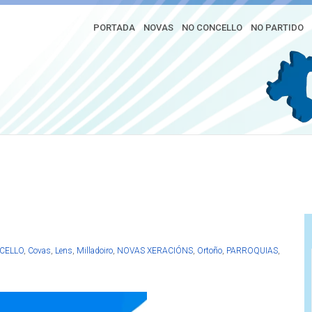
PORTADA
NOVAS
NO CONCELLO
NO PARTIDO
ara que as escolas infantís
CELLO
,
Covas
,
Lens
,
Milladoiro
,
NOVAS XERACIÓNS
,
Ortoño
,
PARROQUIAS
,