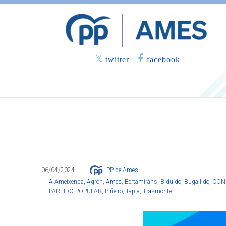
twitter
facebook
O PP de Ames vota en conciencia p
municipaissigan a ser gratuitas
06/04/2024
PP de Ames
A Ameixenda
,
Agrón
,
Ames
,
Bertamiráns
,
Biduído
,
Bugallido
,
CON
PARTIDO POPULAR
,
Piñeiro
,
Tapia
,
Trasmonte