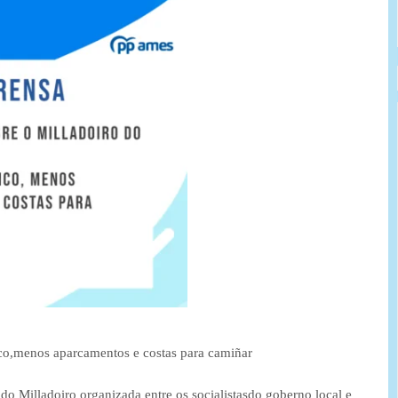
fico,menos aparcamentos e costas para camiñar
o Milladoiro organizada entre os socialistasdo goberno local e