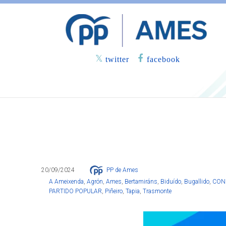
twitter
facebook
O PP advirte sobre o Milladoiro do
aparcamentos e costas para camiñ
20/09/2024
PP de Ames
A Ameixenda
,
Agrón
,
Ames
,
Bertamiráns
,
Biduído
,
Bugallido
,
CON
PARTIDO POPULAR
,
Piñeiro
,
Tapia
,
Trasmonte