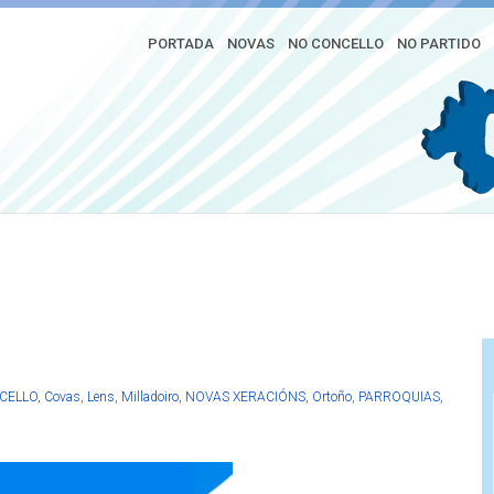
PORTADA
NOVAS
NO CONCELLO
NO PARTIDO
 futuro: Atascos de tráfico, menos
ar
CELLO
,
Covas
,
Lens
,
Milladoiro
,
NOVAS XERACIÓNS
,
Ortoño
,
PARROQUIAS
,