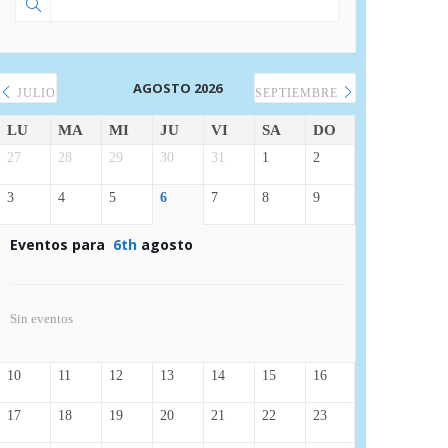
AGOSTO 2026
JULIO
SEPTIEMBRE
LU
MA
MI
JU
VI
SA
DO
27
28
29
30
31
1
2
3
4
5
6
7
8
9
Eventos para
6th
agosto
Sin eventos
10
11
12
13
14
15
16
17
18
19
20
21
22
23