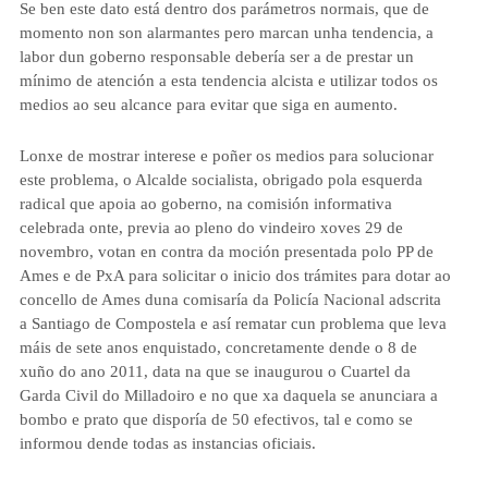
Se ben este dato está dentro dos parámetros normais, que de
momento non son alarmantes pero marcan unha tendencia, a
labor dun goberno responsable debería ser a de prestar un
mínimo de atención a esta tendencia alcista e utilizar todos os
medios ao seu alcance para evitar que siga en aumento.
Lonxe de mostrar interese e poñer os medios para solucionar
este problema, o Alcalde socialista, obrigado pola esquerda
radical que apoia ao goberno, na comisión informativa
celebrada onte, previa ao pleno do vindeiro xoves 29 de
novembro, votan en contra da moción presentada polo PP de
Ames e de PxA para solicitar o inicio dos trámites para dotar ao
concello de Ames duna comisaría da Policía Nacional adscrita
a Santiago de Compostela e así rematar cun problema que leva
máis de sete anos enquistado, concretamente dende o 8 de
xuño do ano 2011, data na que se inaugurou o Cuartel da
Garda Civil do Milladoiro e no que xa daquela se anunciara a
bombo e prato que disporía de 50 efectivos, tal e como se
informou dende todas as instancias oficiais.