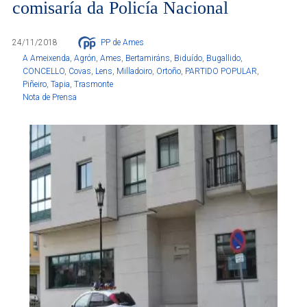
comisaría da Policía Nacional
24/11/2018
PP de Ames
A Ameixenda
,
Agrón
,
Ames
,
Bertamiráns
,
Biduído
,
Bugallido
,
CONCELLO
,
Covas
,
Lens
,
Milladoiro
,
Ortoño
,
PARTIDO POPULAR
,
Piñeiro
,
Tapia
,
Trasmonte
Nota de Prensa