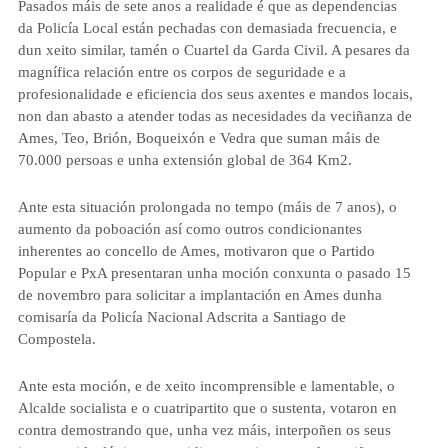
Pasados máis de sete anos a realidade é que as dependencias
da Policía Local están pechadas con demasiada frecuencia, e
dun xeito similar, tamén o Cuartel da Garda Civil. A pesares da
magnífica relación entre os corpos de seguridade e a
profesionalidade e eficiencia dos seus axentes e mandos locais,
non dan abasto a atender todas as necesidades da veciñanza de
Ames, Teo, Brión, Boqueixón e Vedra que suman máis de
70.000 persoas e unha extensión global de 364 Km
2
.
Ante esta situación prolongada no tempo (máis de 7 anos), o
aumento da poboación así como outros condicionantes
inherentes ao concello de Ames, motivaron que o Partido
Popular e PxA presentaran unha moción conxunta o pasado 15
de novembro para solicitar a implantación en Ames dunha
comisaría da Policía Nacional Adscrita a Santiago de
Compostela.
Ante esta moción, e de xeito incomprensible e lamentable, o
Alcalde socialista e o cuatripartito que o sustenta, votaron en
contra demostrando que, unha vez máis, interpoñen os seus