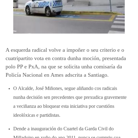
A esquerda radical volve a impoñer o seu criterio e o
cuatripartito vota en contra dunha moción, presentada
polo PP e PxA, na que se solicita unha comisaría da
Policía Nacional en Ames adscrita a Santiago.
O Alcalde, José Miñones, segue aliñando cos radicais
nunha decisión sen precedentes que prexudica gravemente
a veciñanza ao bloquear esta iniciativa por cuestións
ideolóxicas e partidistas.
Dende a inauguración do Cuartel da Garda Civil do
Milladoiro en xuño do ano 2011, nunca se cumpriu coa