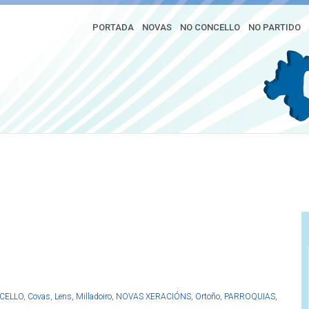
PORTADA
NOVAS
NO CONCELLO
NO PARTIDO
r adiante as axudas directas
 Reactivación que deberían ir
omos e hostalaría por valor de
CELLO
,
Covas
,
Lens
,
Milladoiro
,
NOVAS XERACIÓNS
,
Ortoño
,
PARROQUIAS
,