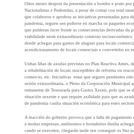
Oitos meses despois da presentación a bombo e prato por p
Nacionalistas e Podemitas, a pesar de contar coa total una
que colaborou e aprobou as iniciativas presentadas para 
pandemia, seguen sen poñerse en marcha os paquetes econ
que puideran facer fronte as consecuencias derivadas da 
viabilidade neste extraordinario contexto socioeconómico 
dende achegas para gastos de aluguer para locais comerciai
acondicionamento de locais comerciais e convertelos en es
Unhas liñas de axudas previstas no Plan Reactiva Ames, de
a rehabilitación de locais susceptibles de reforma ou reaco
comercio, etc. Iniciativas estas que seguen pendentes oi
sesión extraordinaria, o Pleno da Corporación Municipal a
remanente de Tesouraría para Gastos Xerais, polo que se d
situación urxente e que require axilidade para que as axud
de pandemia cunha situación económica para estes sectore
A inacción do goberno provoca que a falta de pagamento d
a moitas empresas, autónomos e hostaleiros dunha achegas
cando se executen, chegarán tarde sen conseguir os fins p