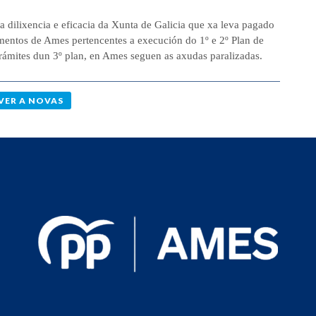
a dilixencia e eficacia da Xunta de Galicia que xa leva pagado
mentos de Ames pertencentes a execución do 1º e 2º Plan de
trámites dun 3º plan, en Ames seguen as axudas paralizadas.
VER A NOVAS