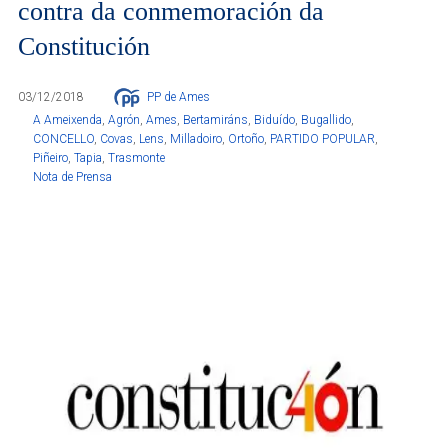
contra da conmemoración da
Constitución
03/12/2018
PP de Ames
A Ameixenda
,
Agrón
,
Ames
,
Bertamiráns
,
Biduído
,
Bugallido
,
CONCELLO
,
Covas
,
Lens
,
Milladoiro
,
Ortoño
,
PARTIDO POPULAR
,
Piñeiro
,
Tapia
,
Trasmonte
Nota de Prensa