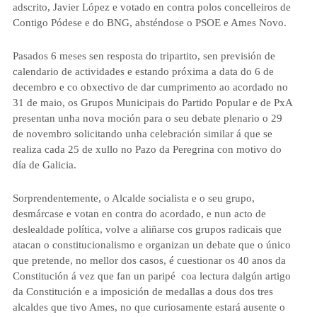
adscrito, Javier López e votado en contra polos concelleiros de
Contigo Pódese e do BNG, absténdose o PSOE e Ames Novo.
Pasados 6 meses sen resposta do tripartito, sen previsión de
calendario de actividades e estando próxima a data do 6 de
decembro e co obxectivo de dar cumprimento ao acordado no
31 de maio, os Grupos Municipais do Partido Popular e de PxA
presentan unha nova moción para o seu debate plenario o 29
de novembro solicitando unha celebración similar á que se
realiza cada 25 de xullo no Pazo da Peregrina con motivo do
día de Galicia.
Sorprendentemente, o Alcalde socialista e o seu grupo,
desmárcase e votan en contra do acordado, e nun acto de
deslealdade política, volve a aliñarse cos grupos radicais que
atacan o constitucionalismo e organizan un debate que o único
que pretende, no mellor dos casos, é cuestionar os 40 anos da
Constitución á vez que fan un paripé coa lectura dalgún artigo
da Constitución e a imposición de medallas a dous dos tres
alcaldes que tivo Ames, no que curiosamente estará ausente o