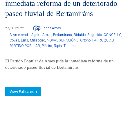
inmediata reforma de un deteriorado
paseo fluvial de Bertamiráns
27/01/2022
PP de Ames
A Ameixenda
,
Agrón
,
Ames
,
Bertamiráns
,
Biduído
,
Bugallido
,
CONCELLO
,
Covas
,
Lens
,
Milladoiro
,
NOVAS XERACIÓNS
,
Ortoño
,
PARROQUIAS
,
PARTIDO POPULAR
,
Piñeiro
,
Tapia
,
Trasmonte
El Partido Popular de Ames pide la inmediata reforma de un
deteriorado paseo fluvial de Bertamiráns
View Fullscreen