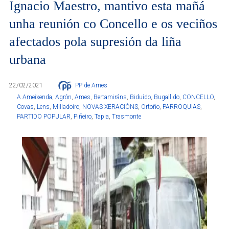
Ignacio Maestro, mantivo esta mañá
unha reunión co Concello e os veciños
afectados pola supresión da liña
urbana
22/02/2021
PP de Ames
A Ameixenda
,
Agrón
,
Ames
,
Bertamiráns
,
Biduído
,
Bugallido
,
CONCELLO
,
Covas
,
Lens
,
Milladoiro
,
NOVAS XERACIÓNS
,
Ortoño
,
PARROQUIAS
,
PARTIDO POPULAR
,
Piñeiro
,
Tapia
,
Trasmonte