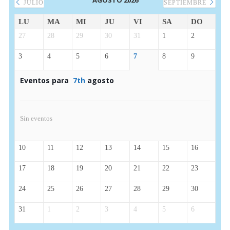
AGOSTO 2026
JULIO
SEPTIEMBRE
LU
MA
MI
JU
VI
SA
DO
27
28
29
30
31
1
2
3
4
5
6
7
8
9
Eventos para
7th
agosto
Sin eventos
10
11
12
13
14
15
16
17
18
19
20
21
22
23
24
25
26
27
28
29
30
31
1
2
3
4
5
6