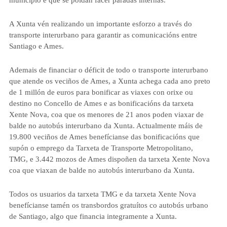
municipio e que se poidan facer paradas internas.
A Xunta vén realizando un importante esforzo a través do
transporte interurbano para garantir as comunicacións entre
Santiago e Ames.
Ademais de financiar o déficit de todo o transporte interurbano
que atende os veciños de Ames, a Xunta achega cada ano preto
de 1 millón de euros para bonificar as viaxes con orixe ou
destino no Concello de Ames e as bonificacións da tarxeta
Xente Nova, coa que os menores de 21 anos poden viaxar de
balde no autobús interurbano da Xunta. Actualmente máis de
19.800 veciños de Ames benefícianse das bonificacións que
supón o emprego da Tarxeta de Transporte Metropolitano,
TMG, e 3.442 mozos de Ames dispoñen da tarxeta Xente Nova
coa que viaxan de balde no autobús interurbano da Xunta.
Todos os usuarios da tarxeta TMG e da tarxeta Xente Nova
benefícianse tamén os transbordos gratuítos co autobús urbano
de Santiago, algo que financia integramente a Xunta.