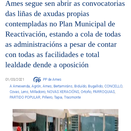
Ames segue sen abrir as convocatorias
das liñas de axudas propias
contempladas no Plan Municipal de
Reactivación, estando a cola de todas
as administracións a pesar de contar
con todas as facilidades e total
lealdade dende a oposición
01/03/2021
PP de Ames
A Ameixenda
,
Agrón
,
Ames
,
Bertamiráns
,
Biduído
,
Bugallido
,
CONCELLO
,
Covas
,
Lens
,
Milladoiro
,
NOVAS XERACIÓNS
,
Ortoño
,
PARROQUIAS
,
PARTIDO POPULAR
,
Piñeiro
,
Tapia
,
Trasmonte