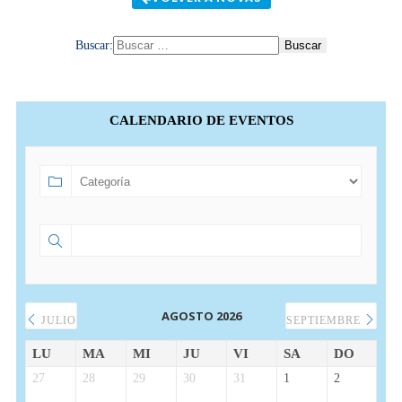
Buscar:
CALENDARIO DE EVENTOS
AGOSTO 2026
JULIO
SEPTIEMBRE
LU
MA
MI
JU
VI
SA
DO
27
28
29
30
31
1
2