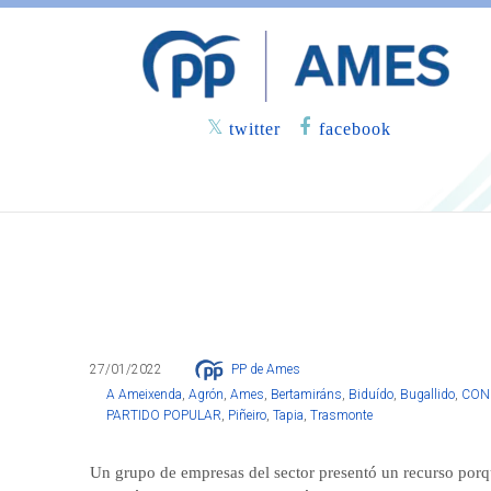
twitter
facebook
El Alcalde de Ames desistió de lici
municipales por errores en el plie
27/01/2022
PP de Ames
A Ameixenda
,
Agrón
,
Ames
,
Bertamiráns
,
Biduído
,
Bugallido
,
CON
PARTIDO POPULAR
,
Piñeiro
,
Tapia
,
Trasmonte
Un grupo de empresas del sector presentó un recurso porq