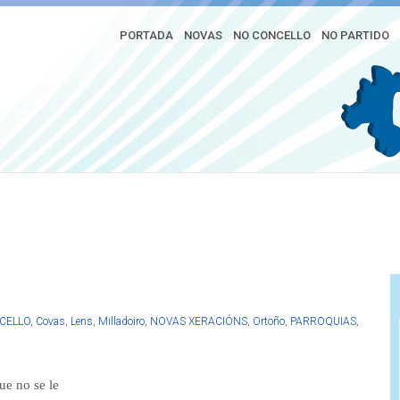
PORTADA
NOVAS
NO CONCELLO
NO PARTIDO
tar la limpieza de los edificios
go de contratación
CELLO
,
Covas
,
Lens
,
Milladoiro
,
NOVAS XERACIÓNS
,
Ortoño
,
PARROQUIAS
,
ue no se le