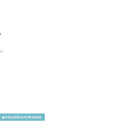
o
26
VOLVER A PORTADA