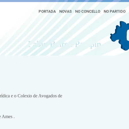
PORTADA
NOVAS
NO CONCELLO
NO PARTIDO
Pablo Beiroa Pampín
urídica e o Colexio de Avogados de
e Ames .